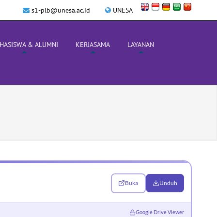
s1-plb@unesa.ac.id
UNESA
HASISWA & ALUMNI
KERJASAMA
LAYANAN
Buka
Unduh
Google Drive Viewer