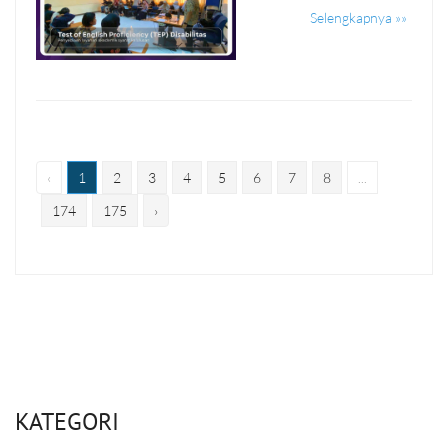
Selengkapnya »»
‹
1
2
3
4
5
6
7
8
...
174
175
›
KATEGORI