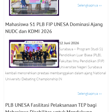
Selengkapnya »»
Mahasiswa S1 PLB FIP UNESA Dominasi Ajang
NUDC dan KDMI 2026
12 Juni 2026
Surabaya – Program Studi S1
Pendidikan Luar Biasa (PLB),
Fakultas Ilmu Pendidikan (FIP)
Universitas Negeri Surabaya
kembali menorehkan prestasi membanggakan dalam ajang National
University Debating Championship (N
Selengkapnya »»
PLB UNESA Fasilitasi Pelaksanaan TEP bagi
Mahasiswa Disabilitas untuk Mendukung