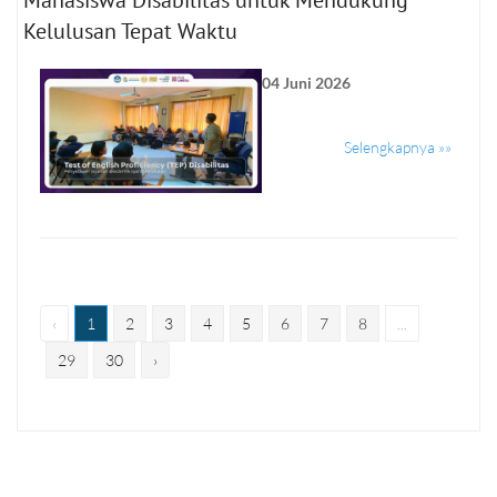
Kelulusan Tepat Waktu
04 Juni 2026
Selengkapnya »»
‹
1
2
3
4
5
6
7
8
...
29
30
›