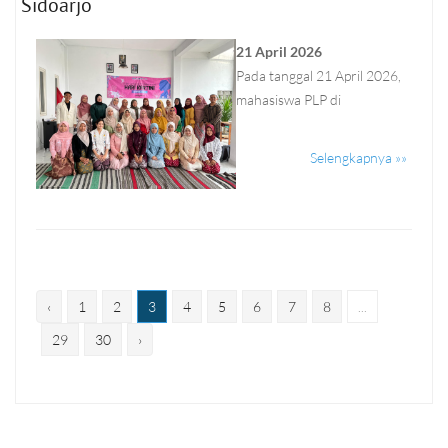
Sidoarjo
21 April 2026
Pada tanggal 21 April 2026,
mahasiswa PLP di
Selengkapnya »»
‹
1
2
3
4
5
6
7
8
...
29
30
›