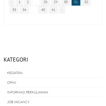
‹
1
2
...
28
29
30
31
32
33
34
...
40
41
›
KATEGORI
KEGIATAN
OPINI
INFORMASI PERKULIAHAN
JOB VACANCY