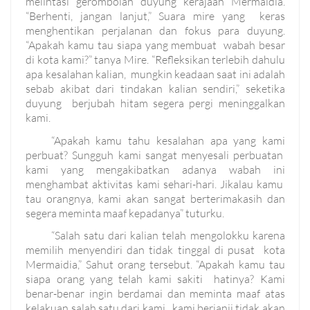
melintasi gerombolan duyung kerajaan Mermaidia.
“Berhenti, jangan lanjut,” Suara mire yang keras
menghentikan perjalanan dan fokus para duyung.
“Apakah kamu tau siapa yang membuat wabah besar
di kota kami?” tanya Mire. “Refleksikan terlebih dahulu
apa kesalahan kalian, mungkin keadaan saat ini adalah
sebab akibat dari tindakan kalian sendiri,” seketika
duyung berjubah hitam segera pergi meninggalkan
kami.
“Apakah kamu tahu kesalahan apa yang kami
perbuat? Sungguh kami sangat menyesali perbuatan
kami yang mengakibatkan adanya wabah ini
menghambat aktivitas kami sehari-hari. Jikalau kamu
tau orangnya, kami akan sangat berterimakasih dan
segera meminta maaf kepadanya” tuturku.
“Salah satu dari kalian telah mengolokku karena
memilih menyendiri dan tidak tinggal di pusat kota
Mermaidia,” Sahut orang tersebut. “Apakah kamu tau
siapa orang yang telah kami sakiti hatinya? Kami
benar-benar ingin berdamai dan meminta maaf atas
kelakuan salah satu dari kami, kami berjanji tidak akan